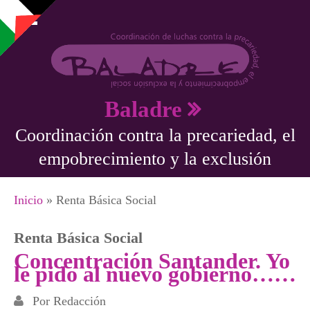
Pasar al contenido principal
Baladre
Coordinación contra la precariedad, el
empobrecimiento y la exclusión
Se encuentra usted aquí
Inicio
» Renta Básica Social
Renta Básica Social
Concentración Santander. Yo
le pido al nuevo gobierno……
Por
Redacción