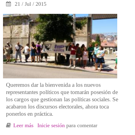
21 / Jul / 2015
Queremos dar la bienvenida a los nuevos
representantes políticos que tomarán posesión de
los cargos que gestionan las políticas sociales. Se
acabaron los discursos electorales, ahora toca
ponerlos en práctica.
Leer más
sobre Concentración Santander. Yo le pido al
Inicie sesión
para comentar
nuevo gobierno……