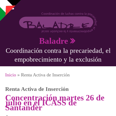
Pasar al contenido principal
Baladre
Coordinación contra la precariedad, el
empobrecimiento y la exclusión
Se encuentra usted aquí
Inicio
» Renta Activa de Inserción
Renta Activa de Inserción
Concentración martes 26 de
julio en el ICASS de
Santander