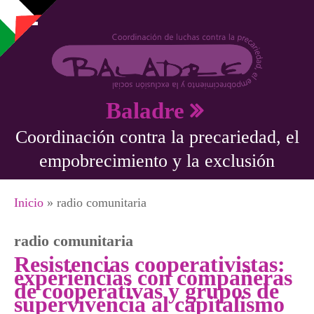
Pasar al contenido principal
Baladre
Coordinación contra la precariedad, el
empobrecimiento y la exclusión
Se encuentra usted aquí
Inicio
» radio comunitaria
radio comunitaria
Resistencias cooperativistas:
experiencias con compañeras
de cooperativas y grupos de
supervivencia al capitalismo