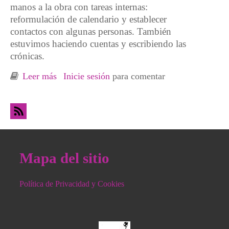
manos a la obra con tareas internas:
reformulación de calendario y establecer
contactos con algunas personas. También
estuvimos haciendo cuentas y escribiendo las
crónicas.
Leer más
sobre Resistencias cooperativistas:
Inicie sesión
para comentar
experiencias con compañeras de cooperativas
y grupos de supervivencia al capitalismo
Mapa del sitio
Política de Privacidad y Cookies