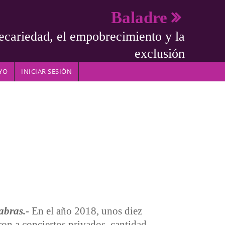
Baladre
ecariedad, el empobrecimiento y la
exclusión
YO
INICIAR SESIÓN
bras.-
En el año 2018, unos diez
ron a conciertos privados, cantidad