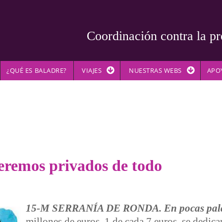
Coordinación contra la pr
¿QUÉ ES BALADRE?
VIAJES
NUESTRAS WEBS
APO
eremos privados de todo
15-M SERRANÍA DE RONDA. En pocas pala
millones de euros, 1 de cada 7 euros, se dedica