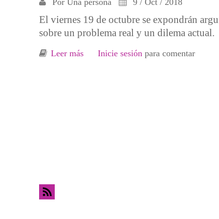
Por
Una persona
9 / Oct / 2018
El viernes 19 de octubre se expondrán argu
sobre un problema real y un dilema actual.
Leer más
sobre La zona oscura de las privatiza
Inicie sesión
para comentar