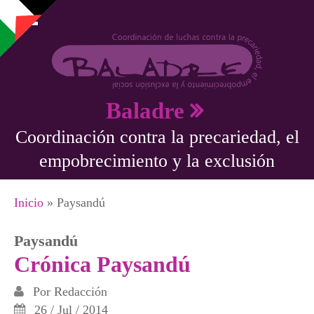
Pasar al contenido principal
Baladre
Coordinación contra la precariedad, el
empobrecimiento y la exclusión
Se encuentra usted aquí
Inicio
» Paysandú
Paysandú
Crónica Paysandú
Por
Redacción
26 / Jul / 2014