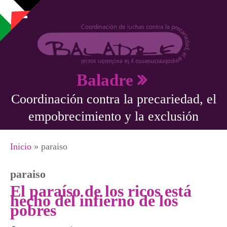
Pasar al contenido principal
Baladre
Coordinación contra la precariedad, el
empobrecimiento y la exclusión
Se encuentra usted aquí
Inicio
» paraiso
paraiso
El paraíso de los ricos está
hecho del infierno de los
pobres