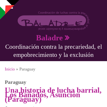
Pasar al contenido principal
Baladre
Coordinación contra la precariedad, el
empobrecimiento y la exclusión
Se encuentra usted aquí
Inicio
» Paraguay
Paraguay
Una historia de lucha barrial,
Los Bañados, Asunción
(Paraguay)