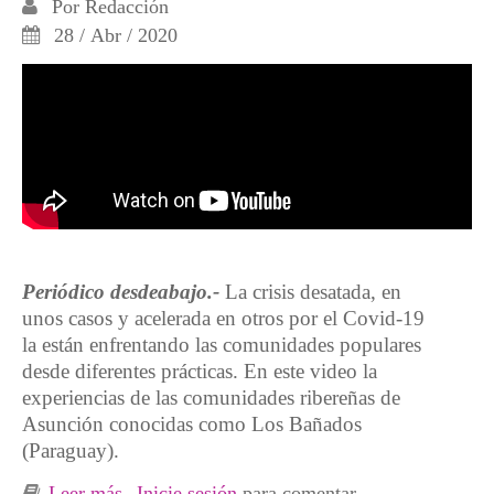
Por
Redacción
28 / Abr / 2020
Periódico desdeabajo.-
La crisis desatada, en
unos casos y acelerada en otros por el Covid-19
la están enfrentando las comunidades populares
desde diferentes prácticas. En este video la
experiencias de las comunidades ribereñas de
Asunción conocidas como Los Bañados
(Paraguay).
Leer más
sobre Una historia de lucha barrial, Los
Inicie sesión
para comentar