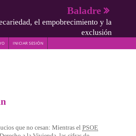
Baladre
ecariedad, el empobrecimiento y la
exclusión
YO
INICIAR SESIÓN
an
ucios que no cesan: Mientras el
PSOE
erecho a la Vivienda, las cifras de