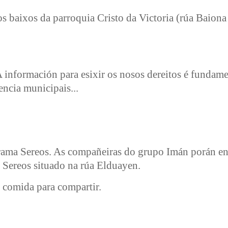
s baixos da parroquia Cristo da Victoria (rúa Baiona
 información para esixir os nosos dereitos é fundame
ncia municipais...
ograma Sereos. As compañeiras do grupo Imán porán 
a Sereos situado na rúa Elduayen.
 comida para compartir.
e polo dereito a vivir dignamente