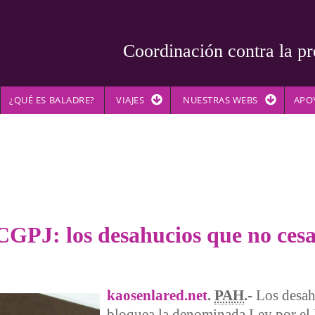
Coordinación contra la pr
¿QUÉ ES BALADRE?
VIAJES
NUESTRAS WEBS
APO
 CGPJ: los desahucios que no ces
kaosenlared.net
.
PAH
.-
Los desah
bloquea la denominada Ley por el D