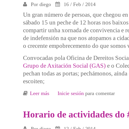
Por
diego
16 / Feb / 2014
Un gran número de persoas, que chegou en 
sábado 15 un peche de 12 horas nos baixos 
compartir unha xornada de convivencia e re
de indefensión na que nos atopamos a cidada
o crecente empobrecemento do que somos v
Convocadas pola Oficina de Dereitos Socia
Grupo de Axitación Social (GAS)
e o Colec
pechan todas as portas; pechámonos, aínda 
escoiten;
Leer más
sobre Crónica del #peche de 12 horas 
Inicie sesión
para comentar
Horario de actividades do 
Por
diego
12 / Feb / 2014