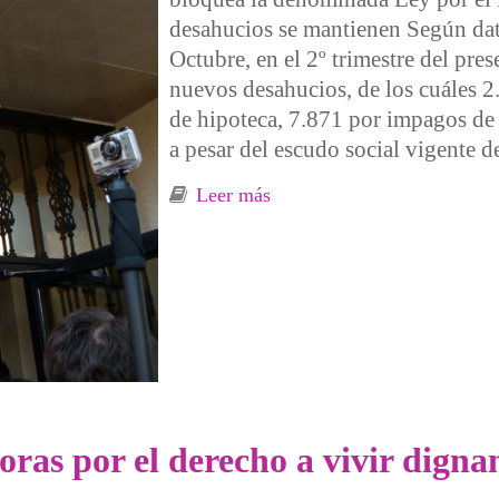
desahucios se mantienen Según dat
Octubre, en el 2º trimestre del pre
nuevos desahucios, de los cuáles 
de hipoteca, 7.871 por impagos de a
a pesar del escudo social vigente 
Leer más
sobre Datos del 2º Trimestr
oras por el derecho a vivir dign