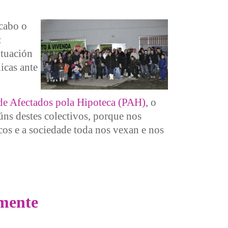
cabo o
:
ituación
icas ante
de Afectados pola Hipoteca (PAH)
, o
úns destes colectivos, porque nos
cos e a sociedade toda nos vexan e nos
amente