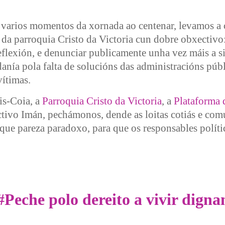
varios momentos da xornada ao centenar, levamos a 
da parroquia Cristo da Victoria cun dobre obxectivo
flexión, e denunciar publicamente unha vez máis a s
nía pola falta de solucións das administracións públ
ítimas.
is-Coia, a
Parroquia Cristo da Victoria
, a
Plataforma 
tivo Imán, pechámonos, dende as loitas cotiás e com
que pareza paradoxo, para que os responsables políti
por el derecho a vivir dignamente
#Peche polo dereito a vivir dign