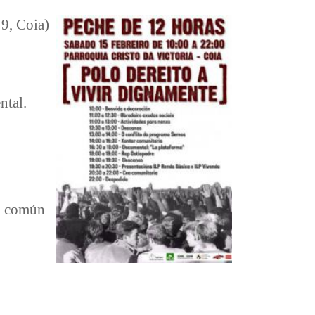
 9, Coia)
ntal.
en común