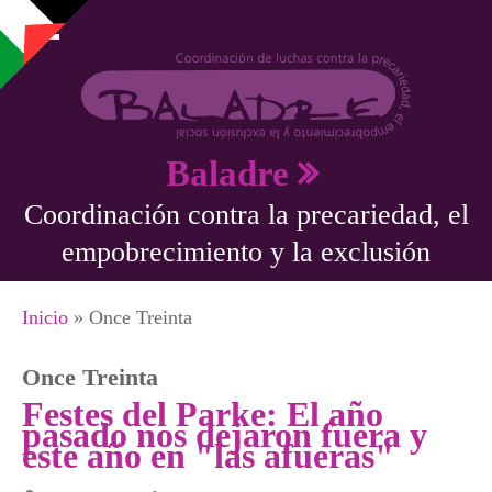
Pasar al contenido principal
Baladre
Coordinación contra la precariedad, el
empobrecimiento y la exclusión
Se encuentra usted aquí
Inicio
» Once Treinta
Once Treinta
Festes del Parke: El año
pasado nos dejaron fuera y
este año en "las afueras"