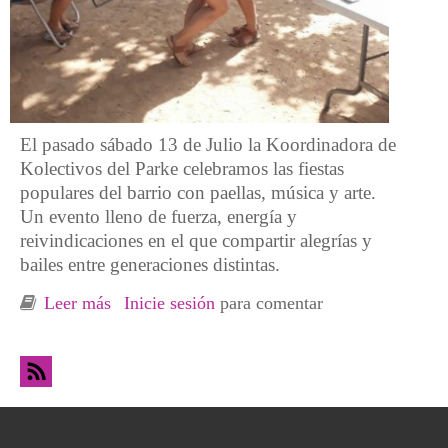
El pasado sábado 13 de Julio la Koordinadora de
Kolectivos del Parke celebramos las fiestas
populares del barrio con paellas, música y arte.
Un evento lleno de fuerza, energía y
reivindicaciones en el que compartir alegrías y
bailes entre generaciones distintas.
Leer más
sobre Festes del Parke: El año pasado nos
Inicie sesión
para comentar
dejaron fuera y este año en "las afueras"