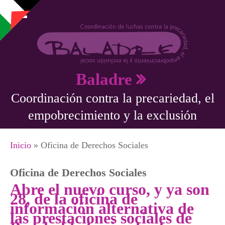
Pasar al contenido principal
Baladre
Coordinación contra la precariedad, el
empobrecimiento y la exclusión
Se encuentra usted aquí
Inicio
» Oficina de Derechos Sociales
Oficina de Derechos Sociales
Abre el nuevo curso, y ya son
28, de la oficina de
información alternativa de
las prestaciones sociales de