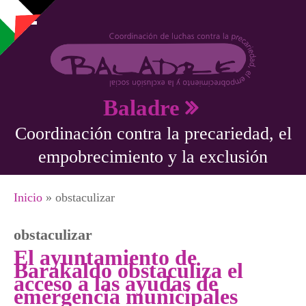
Pasar al contenido principal
Baladre
Coordinación contra la precariedad, el
empobrecimiento y la exclusión
Se encuentra usted aquí
Inicio
» obstaculizar
obstaculizar
El ayuntamiento de
Barakaldo obstaculiza el
acceso a las ayudas de
emergencia municipales