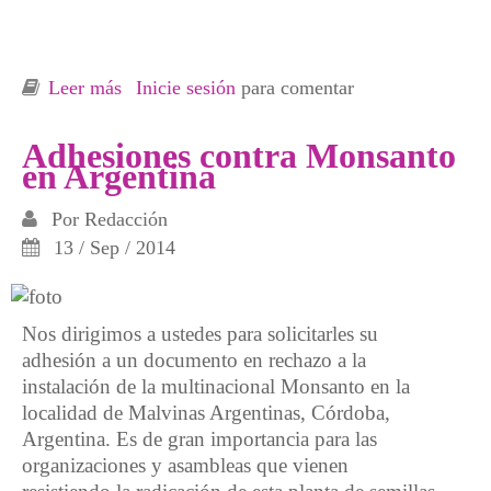
Leer más
sobre Entrevistas lucha contra Monsanto y las
Inicie sesión
para comentar
Minervas, Argentina y Uruguay
Adhesiones contra Monsanto
en Argentina
Por
Redacción
13 / Sep / 2014
Nos dirigimos a ustedes para solicitarles su
adhesión a un documento en rechazo a la
instalación de la multinacional Monsanto en la
localidad de Malvinas Argentinas, Córdoba,
Argentina. Es de gran importancia para las
organizaciones y asambleas que vienen