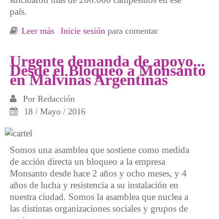
país.
Leer más
sobre La política y la ciudadanía al servicio
Inicie sesión
para comentar
de los grandes negocios
Urgente demanda de apoyo...
Desde el Bloqueo a Monsanto
en Malvinas Argentinas
Por
Redacción
18 / Mayo / 2016
Somos una asamblea que sostiene como medida
de acción directa un bloqueo a la empresa
Monsanto desde hace 2 años y ocho meses, y 4
años de lucha y resistencia a su instalación en
nuestra ciudad. Somos la asamblea que nuclea a
las distintas organizaciones sociales y grupos de