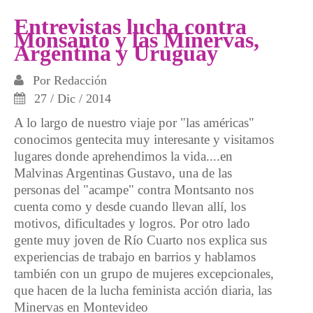
horas el acampe a Monsanto en Malvinas
Argentinas
Entrevistas lucha contra
Monsanto y las Minervas,
Argentina y Uruguay
Por
Redacción
27 / Dic / 2014
A lo largo de nuestro viaje por "las américas"
conocimos gentecita muy interesante y visitamos
lugares donde aprehendimos la vida....en
Malvinas Argentinas Gustavo, una de las
personas del "acampe" contra Montsanto nos
cuenta como y desde cuando llevan allí, los
motivos, dificultades y logros. Por otro lado
gente muy joven de Río Cuarto nos explica sus
experiencias de trabajo en barrios y hablamos
también con un grupo de mujeres excepcionales,
que hacen de la lucha feminista acción diaria, las
Minervas en Montevideo