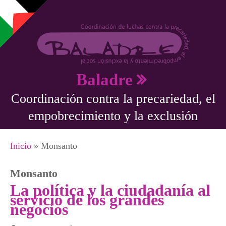
Pasar al contenido principal
Baladre
Coordinación contra la precariedad, el
empobrecimiento y la exclusión
Se encuentra usted aquí
Inicio
» Monsanto
Monsanto
La política y la ciudadanía al
servicio de los grandes
negocios