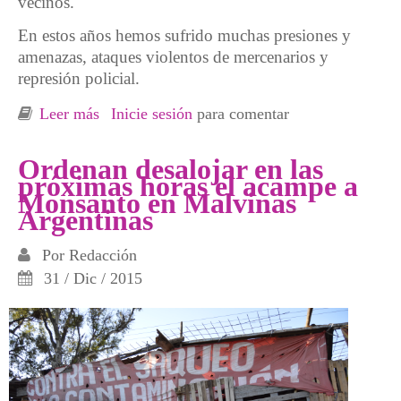
vecinos.
En estos años hemos sufrido muchas presiones y
amenazas, ataques violentos de mercenarios y
represión policial.
Leer más
sobre Urgente demanda de apoyo... Desde el
Inicie sesión
para comentar
Bloqueo a Monsanto en Malvinas Argentinas
Ordenan desalojar en las
próximas horas el acampe a
Monsanto en Malvinas
Argentinas
Por
Redacción
31 / Dic / 2015