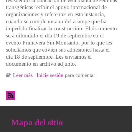
resistiendo la radicación de esta planta de semillas
transgénicas recibir el apoyo internacional de
organizaciones y referentes en esta instancia,
cuando se cumple un año del acampe que ha
impedido finalizar la construcción. El documento
será difundido el día 19 de septiembre en el
evento Primavera Sin Monsanto, por lo que les
solicitamos que envíen sus adhesiones hasta el
día 18 de septiembre. Les enviamos el
documento en archivo adjunto.
Leer más
sobre Adhesiones contra Monsanto en
Inicie sesión
para comentar
Argentina
Mapa del sitio