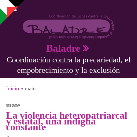
Pasar al contenido principal
Baladre
Coordinación contra la precariedad, el
empobrecimiento y la exclusión
Se encuentra usted aquí
Inicio
» mate
mate
La violencia heteropatriarcal
y estatal, una indigna
constante