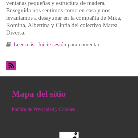
ventanas pequeñas y estructura de madera.
Enseguida nos sentimos como en casa y nos
levantamos a desayunar en la compañía de Mika,
Romina, Albertina y Cintia del colectivo Marea
Diversa.
Leer más
sobre La violencia heteropatriarcal y estatal,
Inicie sesión
para comentar
una indigna constante
Mapa del sitio
Política de Privacidad y Cookies