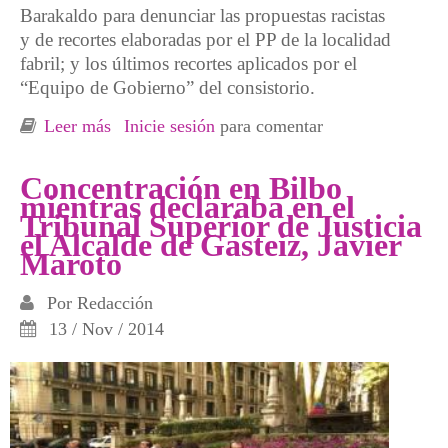
Barakaldo para denunciar las propuestas racistas
y de recortes elaboradas por el PP de la localidad
fabril; y los últimos recortes aplicados por el
“Equipo de Gobierno” del consistorio.
Leer más
sobre Contra los recortes, el racismo y la
Inicie sesión
para comentar
pobreza ante la sede de "Ayudas+(IN)Justas"
del PP de Barakaldo
Concentración en Bilbo
mientras declaraba en el
Tribunal Superior de Justicia
el Alcalde de Gasteiz, Javier
Maroto
Por
Redacción
13 / Nov / 2014