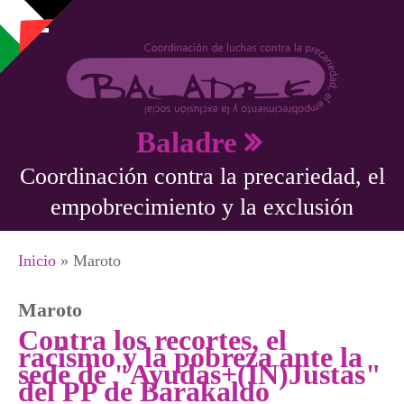
Pasar al contenido principal
Baladre
Coordinación contra la precariedad, el
empobrecimiento y la exclusión
Se encuentra usted aquí
Inicio
» Maroto
Maroto
Contra los recortes, el
racismo y la pobreza ante la
sede de "Ayudas+(IN)Justas"
del PP de Barakaldo