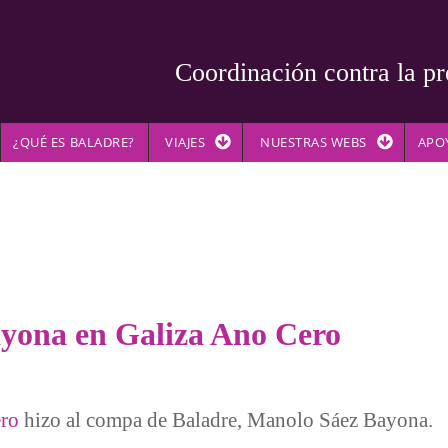
Coordinación contra la pr
¿QUÉ ES BALADRE?
VIAJES
NUESTRAS WEBS
APO
ayona en Galiza Ano Cero
ero
hizo al compa de Baladre, Manolo Sáez Bayona.