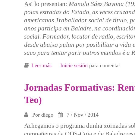
Así lo presentan:
Manolo Sáez Bayona (195
polas estradas do Estado, ás veces cruzand
americanas.Traballador social de título, p
anos participa en Baladre, na coordinación
social. Formador, locutor de radio, escrito
desde abaixo pulan por posibilitar a vida
saco para tentar parir outros mundos é a 
Leer más
sobre Entrevista Manolo Saéz Bayona
Inicie sesión
para comentar
Jornadas Formativas: Rent
Teo)
Por
diego
7 / Nov / 2014
Achegamos o programa dunha xornadas sobr
compañeiras da ODS-Coia e de Baladre res