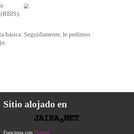
de
 (RBIS).
nta básica. Seguidamente, le pedimos
jo.
on el que construir una vida digna para todas"
Sitio alojado en
Funciona con
Drupal