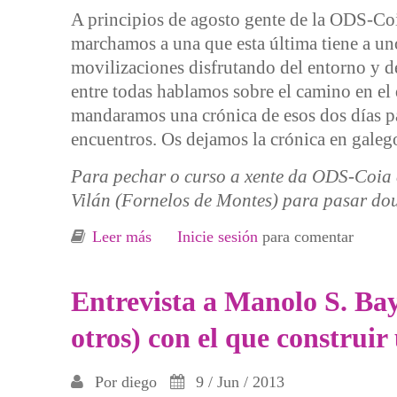
A principios de agosto gente de la ODS-Coia
marchamos a una que esta última tiene a uno
movilizaciones disfrutando del entorno y d
entre todas hablamos sobre el camino en e
mandaramos una crónica de esos dos días par
encuentros. Os dejamos la crónica en galeg
Para pechar o curso a xente da ODS-Coia 
Vilán (Fornelos de Montes) para pasar dou
Leer más
sobre [Galiza] Dos días en Vilán cr
Inicie sesión
para comentar
Entrevista a Manolo S. Bay
otros) con el que construi
Por
diego
9 / Jun / 2013