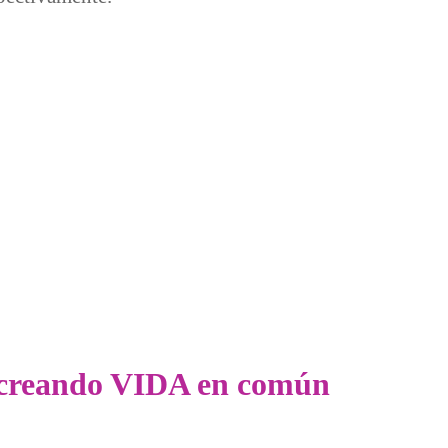
sica Universal (14-15 de noviembre en Compostela y Teo)
n creando VIDA en común