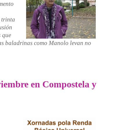
mento
 trinta
usión
s que
e as baladrinas como Manolo levan no
viembre en Compostela y