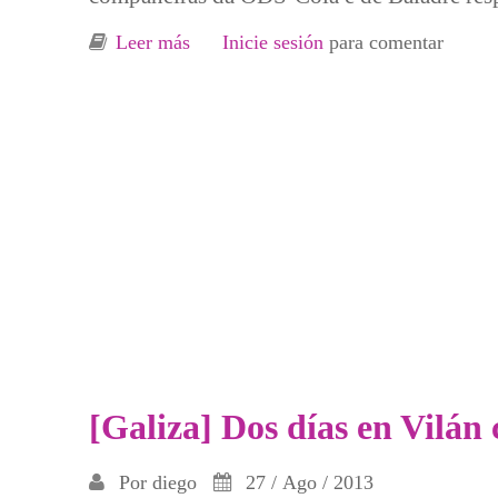
Leer más
sobre Jornadas Formativas: Renta Bá
Inicie sesión
para comentar
[Galiza] Dos días en Vilá
Por
diego
27 / Ago / 2013