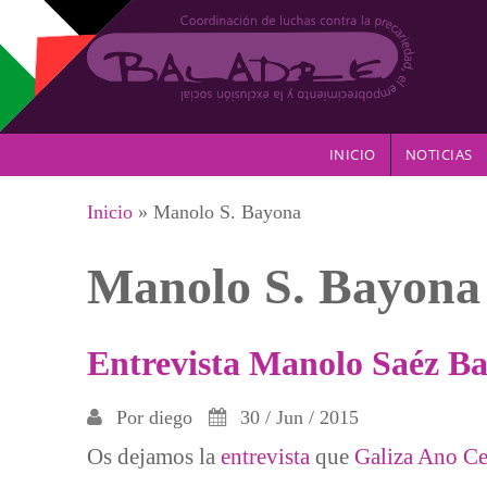
Pasar al contenido principal
INICIO
NOTICIAS
Se encuentra usted aquí
Inicio
» Manolo S. Bayona
Manolo S. Bayona
Entrevista Manolo Saéz B
Por
diego
30 / Jun / 2015
Os dejamos la
entrevista
que
Galiza Ano C