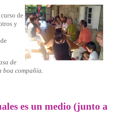
 curso de
otros y
 de
asa de
 a boa compañía.
ales es un medio (junto a