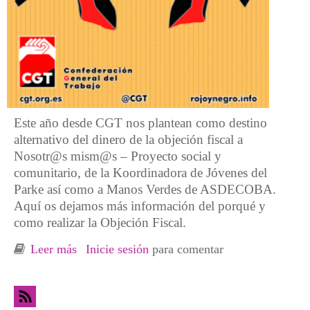
Este año desde CGT nos plantean como destino
alternativo del dinero de la objeción fiscal a
Nosotr@s mism@s – Proyecto social y
comunitario, de la Koordinadora de Jóvenes del
Parke así como a Manos Verdes de ASDECOBA.
Aquí os dejamos más información del porqué y
como realizar la Objeción Fiscal.
Leer más
sobre Objeción fiscal 2019. Nosotras mismxs
Inicie sesión
para comentar
y Manos Verdes