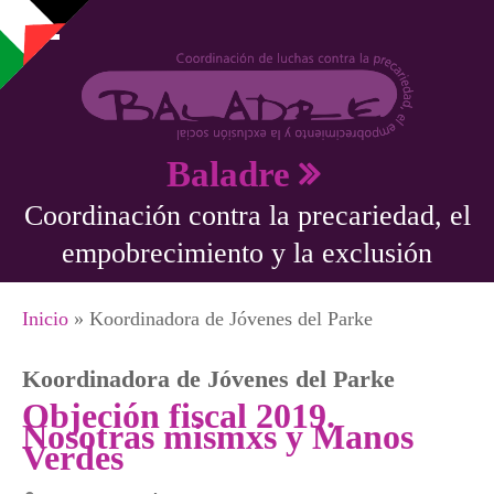
Pasar al contenido principal
Baladre
Coordinación contra la precariedad, el
empobrecimiento y la exclusión
Se encuentra usted aquí
Inicio
» Koordinadora de Jóvenes del Parke
Koordinadora de Jóvenes del Parke
Objeción fiscal 2019.
Nosotras mismxs y Manos
Verdes