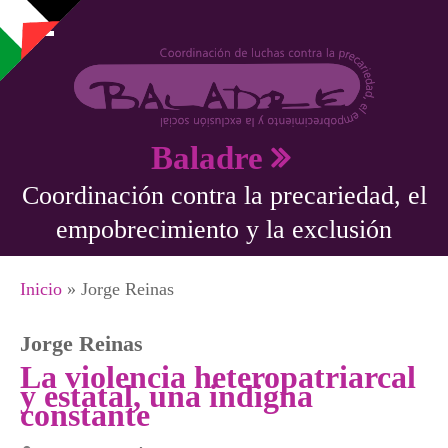
Pasar al contenido principal
Baladre
Coordinación contra la precariedad, el
empobrecimiento y la exclusión
Se encuentra usted aquí
Inicio
» Jorge Reinas
Jorge Reinas
La violencia heteropatriarcal
y estatal, una indigna
constante