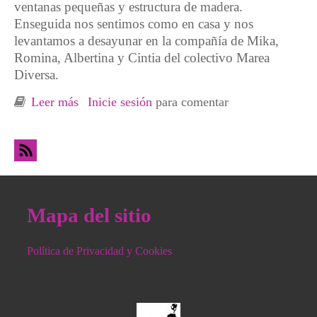
ventanas pequeñas y estructura de madera.
Enseguida nos sentimos como en casa y nos
levantamos a desayunar en la compañía de Mika,
Romina, Albertina y Cintia del colectivo Marea
Diversa.
Leer más
sobre La violencia heteropatriarcal y estatal,
Inicie sesión
para comentar
una indigna constante
Mapa del sitio
Política de Privacidad y Cookies