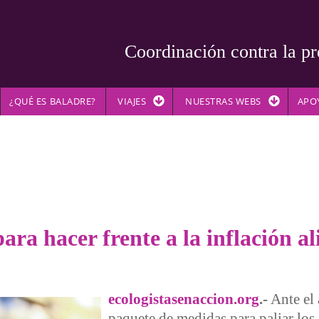
Coordinación contra la pr
¿QUÉ ES BALADRE?
VIAJES
NUESTRAS WEBS
APO
ra hacer frente a la inflación a
ecologistasenaccion.org
.-
Ante el
paquete de medidas para paliar los 