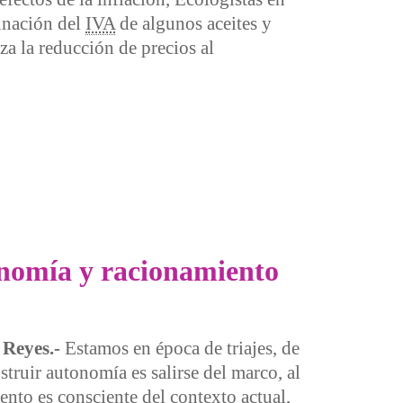
inación del
IVA
de algunos aceites y
za la reducción de precios al
lo para hacer frente a la inflación alimentaria
utonomía y racionamiento
 Reyes.-
Estamos en época de triajes, de
truir autonomía es salirse del marco, al
nto es consciente del contexto actual,