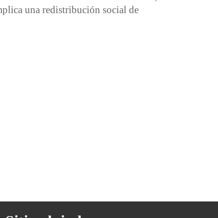
plica una redistribución social de
nte a la inflación (y la deflación): autonomía y racionamiento