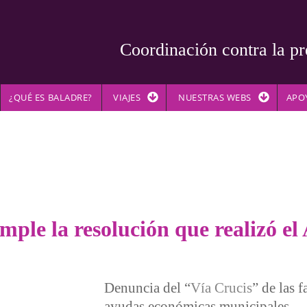
Coordinación contra la pr
¿QUÉ ES BALADRE?
VIAJES
NUESTRAS WEBS
APO
mple la resolución que realizó el
Denuncia del “
Vía Crucis
” de las 
ayudas económicas municipales.