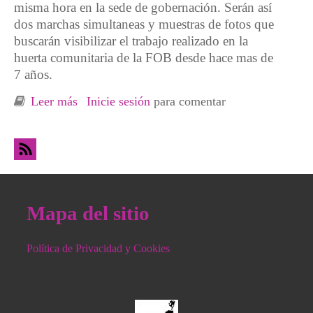
misma hora en la sede de gobernación. Serán así
dos marchas simultaneas y muestras de fotos que
buscarán visibilizar el trabajo realizado en la
huerta comunitaria de la FOB desde hace mas de
7 años.
Leer más
sobre Argentina. Movilizaciones y muestras
Inicie sesión
para comentar
de fotos para impedir el desalojo de la huerta
comunitaria de barrio 27
Mapa del sitio
Política de Privacidad y Cookies