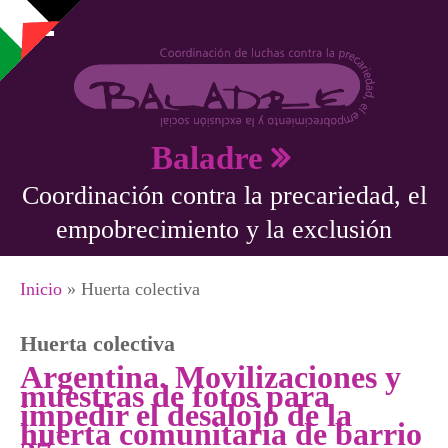
Pasar al contenido principal
Baladre
Coordinación contra la precariedad, el
empobrecimiento y la exclusión
Se encuentra usted aquí
Inicio
» Huerta colectiva
Huerta colectiva
Argentina. Movilizaciones y
muestras de fotos para
impedir el desalojo de la
huerta comunitaria de barrio