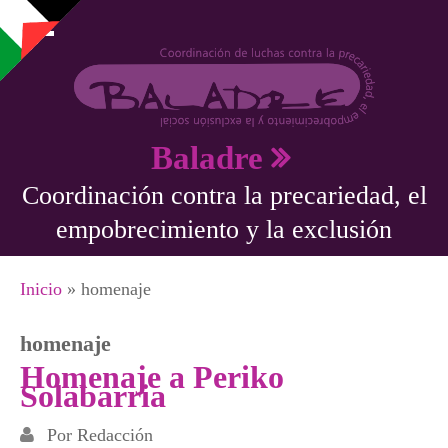
Pasar al contenido principal
Baladre
Coordinación contra la precariedad, el
empobrecimiento y la exclusión
Se encuentra usted aquí
Inicio
» homenaje
homenaje
Homenaje a Periko
Solabarria
Por
Redacción