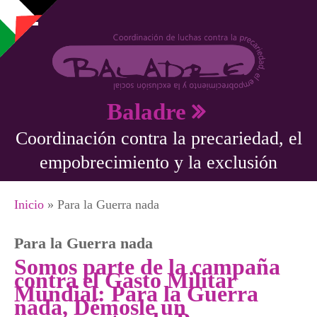
Pasar al contenido principal
Baladre
Coordinación contra la precariedad, el
empobrecimiento y la exclusión
Se encuentra usted aquí
Inicio
» Para la Guerra nada
Para la Guerra nada
Somos parte de la campaña
contra el Gasto Militar
Mundial: Para la Guerra
nada, Démosle un