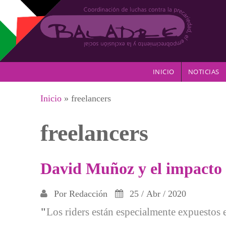
Pasar al contenido principal
INICIO
NOTICIAS
Se encuentra usted aquí
Inicio
» freelancers
freelancers
David Muñoz y el impacto 
Por
Redacción
25 / Abr / 2020
"
Los riders están especialmente expuestos 