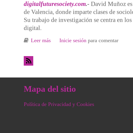
digitalfuturesociety.com
.-
David Muñoz es s
de Valencia, donde imparte clases de sociolo
Su trabajo de investigación se centra en lo
digital.
Leer más
sobre David Muñoz y el impacto del
Inicie sesión
para comentar
Mapa del sitio
Política de Privacidad y Cookies