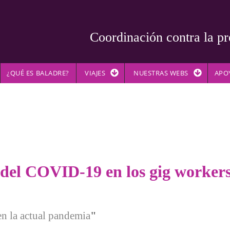
Coordinación contra la pr
¿QUÉ ES BALADRE?
VIAJES
NUESTRAS WEBS
APO
del COVID-19 en los gig worker
en la actual pandemia
"