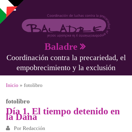
Pasar al contenido principal
Baladre
Coordinación contra la precariedad, el
empobrecimiento y la exclusión
Se encuentra usted aquí
Inicio
» fotolibro
fotolibro
Día 1, El tiempo detenido en
la Dana
Por
Redacción