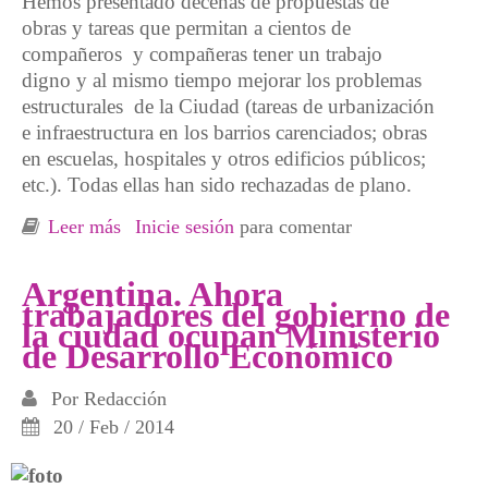
Hemos presentado decenas de propuestas de
obras y tareas que permitan a cientos de
compañeros y compañeras tener un trabajo
digno y al mismo tiempo mejorar los problemas
estructurales de la Ciudad (tareas de urbanización
e infraestructura en los barrios carenciados; obras
en escuelas, hospitales y otros edificios públicos;
etc.). Todas ellas han sido rechazadas de plano.
Leer más
sobre Urgente! Acampe de cooperativistas
Inicie sesión
para comentar
ante falta de respuesta...
Argentina. Ahora
trabajadores del gobierno de
la ciudad ocupan Ministerio
de Desarrollo Económico
Por
Redacción
20 / Feb / 2014