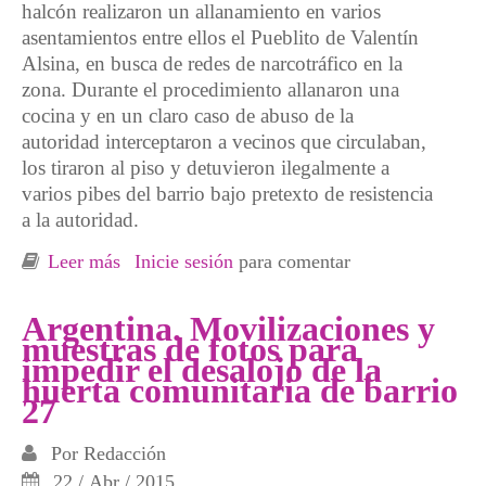
halcón realizaron un allanamiento en varios
asentamientos entre ellos el Pueblito de Valentín
Alsina, en busca de redes de narcotráfico en la
zona. Durante el procedimiento allanaron una
cocina y en un claro caso de abuso de la
autoridad interceptaron a vecinos que circulaban,
los tiraron al piso y detuvieron ilegalmente a
varios pibes del barrio bajo pretexto de resistencia
a la autoridad.
Leer más
sobre Urgente!!! Detenciones ilegales en el
Inicie sesión
para comentar
Pueblito – Valentín Alsina
Argentina. Movilizaciones y
muestras de fotos para
impedir el desalojo de la
huerta comunitaria de barrio
27
Por
Redacción
22 / Abr / 2015