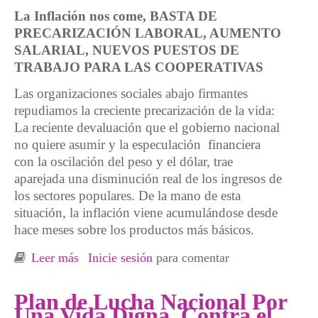
La Inflación nos come, BASTA DE
PRECARIZACIÓN LABORAL, AUMENTO
SALARIAL, NUEVOS PUESTOS DE
TRABAJO PARA LAS COOPERATIVAS
Las organizaciones sociales abajo firmantes
repudiamos la creciente precarización de la vida:
La reciente devaluación que el gobierno nacional
no quiere asumir y la especulación financiera
con la oscilación del peso y el dólar, trae
aparejada una disminución real de los ingresos de
los sectores populares. De la mano de esta
situación, la inflación viene acumulándose desde
hace meses sobre los productos más básicos.
Leer más
sobre Argentina. Ahora trabajadores del
Inicie sesión
para comentar
gobierno de la ciudad ocupan Ministerio de
Desarrollo Económico
Plan de Lucha Nacional Por
Una Vida Digna, Contra el