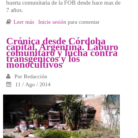
huerta comunitaria de la FOB desde hace mas de
7 años.
Leer más
sobre Argentina. Movilizaciones y muestras
Inicie sesión
para comentar
de fotos para impedir el desalojo de la huerta
comunitaria de barrio 27
Crónica desde Córdoba
capital, Argentina. Laburo
comunitaro y lucha contra
transgénicos y los
monocultivos
Por
Redacción
11 / Ago / 2014