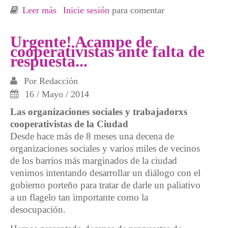
Leer más
sobre Crónica desde Córdoba capital,
Inicie sesión
para comentar
Argentina. Laburo comunitaro y lucha contra
transgénicos y los monocultivos
Urgente! Acampe de
cooperativistas ante falta de
respuesta...
Por
Redacción
16 / Mayo / 2014
Las organizaciones sociales y trabajadorxs
cooperativistas de la Ciudad
Desde hace más de 8 meses una decena de
organizaciones sociales y varios miles de vecinos
de los barrios más marginados de la ciudad
venimos intentando desarrollar un diálogo con el
gobierno porteño para tratar de darle un paliativo
a un flagelo tan importante como la
desocupación.