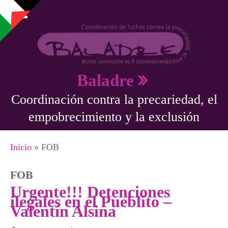
Pasar al contenido principal
Baladre
Coordinación contra la precariedad, el
empobrecimiento y la exclusión
Se encuentra usted aquí
Inicio
» FOB
FOB
Urgente!!! Detenciones
ilegales en el Pueblito –
Valentín Alsina