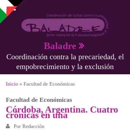
Pasar al contenido principal
Baladre
Coordinación contra la precariedad, el
empobrecimiento y la exclusión
Se encuentra usted aquí
Inicio
» Facultad de Económicas
Facultad de Económicas
Córdoba, Argentina. Cuatro
crónicas en una
Por
Redacción