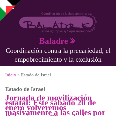
Pasar al contenido principal
Baladre
Coordinación contra la precariedad, el
empobrecimiento y la exclusión
Se encuentra usted aquí
Inicio
» Estado de Israel
Estado de Israel
Jornada de movilización
estatal: Este sábado 20 de
enero volveremos
masivamente a las calles por