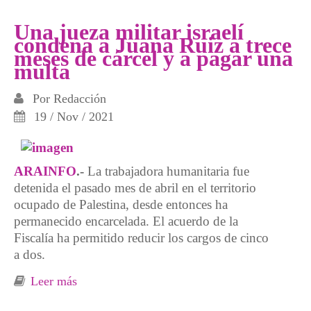
totalitarismo acentuado
Una jueza militar israelí
condena a Juana Ruiz a trece
meses de cárcel y a pagar una
multa
Por
Redacción
19 / Nov / 2021
ARAINFO
.-
La trabajadora humanitaria fue
detenida el pasado mes de abril en el territorio
ocupado de Palestina, desde entonces ha
permanecido encarcelada. El acuerdo de la
Fiscalía ha permitido reducir los cargos de cinco
a dos.
Leer más
sobre Una jueza militar israelí condena a
Juana Ruiz a trece meses de cárcel y a pagar