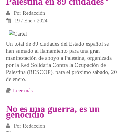
Palestina en 89 ciudades
Por
Redacción
19 / Ene / 2024
Un total de 89 ciudades del Estado español se
han sumado al llamamiento para una gran
manifestación de apoyo a Palestina, organizada
por la Red Solidaria Contra la Ocupación de
Palestina (RESCOP), para el próximo sábado, 20
de enero.
Leer más
sobre Jornada de movilización estatal: Este
sábado 20 de enero volveremos masivamente
a las calles por Palestina en 89 ciudades
No es una guerra, es un
genocidio
Por
Redacción