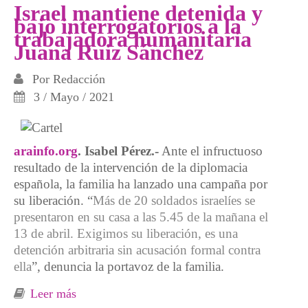
una multa
Israel mantiene detenida y
bajo interrogatorios a la
trabajadora humanitaria
Juana Ruiz Sánchez
Por
Redacción
3 / Mayo / 2021
arainfo.org
. Isabel Pérez.-
Ante el infructuoso
resultado de la intervención de la diplomacia
española, la familia ha lanzado una campaña por
su liberación. “
Más de 20 soldados israelíes se
presentaron en su casa a las 5.45 de la mañana el
13 de abril. Exigimos su liberación, es una
detención arbitraria sin acusación formal contra
ella
”, denuncia la portavoz de la familia.
Leer más
sobre Israel mantiene detenida y bajo