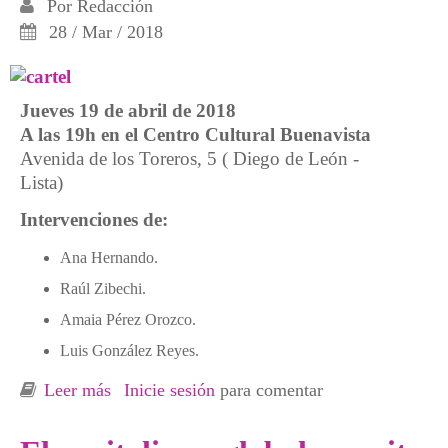
Por
Redacción
28 / Mar / 2018
Jueves 19 de abril de 2018
A las 19h en el Centro Cultural Buenavista
Avenida de los Toreros, 5 ( Diego de León -
Lista)
Intervenciones de:
Ana Hernando.
Raúl Zibechi.
Amaia Pérez Orozco.
Luis González Reyes.
Leer más
sobre Madrid: Presentación de la 2ª edición
Inicie sesión
para comentar
de En la espiral de la energía