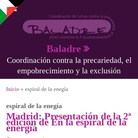
Pasar al contenido principal
Baladre
Coordinación contra la precariedad, el
empobrecimiento y la exclusión
Se encuentra usted aquí
Inicio
» espiral de la enegía
espiral de la enegía
Madrid: Presentación de la 2ª
edición de En la espiral de la
energía