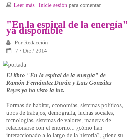
Leer más
sobre El capitalismo global necesita una base
Inicie sesión
para comentar
de energía que ya no va a tener
"En la espiral de la energía"
ya disponible
Por
Redacción
7 / Dic / 2014
El libro "En la espiral de la energía" de
Ramón Fernández Durán y Luis González
Reyes ya ha visto la luz.
Formas de habitar, economías, sistemas políticos,
tipos de trabajos, demografía, luchas sociales,
tecnologías, sistemas de valores, maneras de
relacionarse con el entorno... ¿cómo han
interaccionado a lo largo de la historia?, ¿tiene su