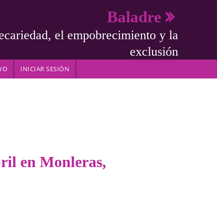
Baladre
ecariedad, el empobrecimiento y la
exclusión
YO
INICIAR SESIÓN
ril en Monleras,