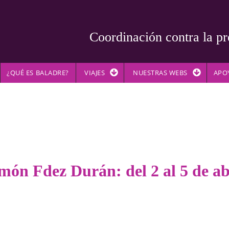
Coordinación contra la pr
¿QUÉ ES BALADRE?
VIAJES
NUESTRAS WEBS
APO
món Fdez Durán: del 2 al 5 de ab