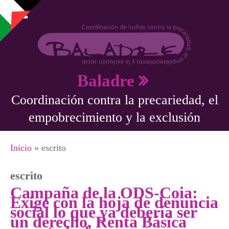
Pasar al contenido principal
Baladre
Coordinación contra la precariedad, el
empobrecimiento y la exclusión
Se encuentra usted aquí
Inicio
» escrito
escrito
Campaña de la ODS-Coia:
Exige con la hoja de denuncia
social lo que ya debería ser
un derecho, Renta Básica