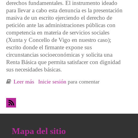
derechos fundamentales. El instrumento ideado
para llevar a cabo esta denuncia es la presentación
masiva de un escrito ejerciendo el derecho de
petición ante las administraciones públicas con
competencia en materia de servicios sociales
(Xunta y Concello de Vigo en nuestro caso);
escrito donde el firmante expone sus
circunstancias socioeconómicas y solicita una
Renta Básica que permita satisfacer con dignidad
sus necesidades básicas.
Leer más
sobre Campaña de la ODS-Coia: Exige con la
Inicie sesión
para comentar
hoja de denuncia social lo que ya debería ser
un derecho, Renta Básica para todas!
Mapa del sitio