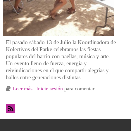
El pasado sábado 13 de Julio la Koordinadora de
Kolectivos del Parke celebramos las fiestas
populares del barrio con paellas, música y arte.
Un evento lleno de fuerza, energía y
reivindicaciones en el que compartir alegrías y
bailes entre generaciones distintas.
Leer más
sobre Festes del Parke: El año pasado nos
Inicie sesión
para comentar
dejaron fuera y este año en "las afueras"