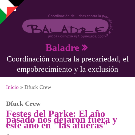
Pasar al contenido principal
Baladre
Coordinación contra la precariedad, el
empobrecimiento y la exclusión
Se encuentra usted aquí
Inicio
» Dfuck Crew
Dfuck Crew
Festes del Parke: El año
pasado nos dejaron fuera y
este año en "las afueras"