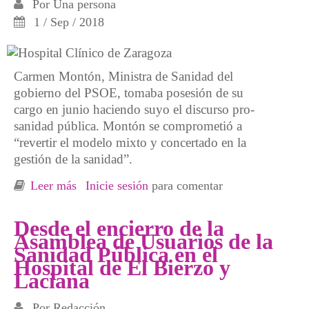
Por
Una persona
1 / Sep / 2018
Carmen Montón, Ministra de Sanidad del
gobierno del PSOE, tomaba posesión de su
cargo en junio haciendo suyo el discurso pro-
sanidad pública. Montón se comprometió a
“revertir el modelo mixto y concertado en la
gestión de la sanidad”.
Leer más
sobre Situación de la Lavandería del Hospital
Inicie sesión
para comentar
Clínico de Zaragoza
Desde el encierro de la
Asamblea de Usuarios de la
Sanidad Pública en el
Hospital de El Bierzo y
Laciana
Por
Redacción