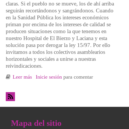
claras. Si el pueblo no se mueve, los de ahí arriba
seguirán recortándonos y sangrándonos. Cuando
en la Sanidad Pública los intereses económicos
priman por encima de los intereses de calidad se
producen situaciones como la que tenemos en
nuestro Hospital de El Bierzo y Laciana y esta
solución pasa por derogar la ley 15/97. Por ello
invitamos a todos los colectivos asamblearios
horizontales y sociales a unirse a nuestras
reivindicaciones.
Leer más
sobre Desde el encierro de la Asamblea de
Inicie sesión
para comentar
Usuarios de la Sanidad Pública en el Hospital
de El Bierzo y Laciana
Mapa del sitio