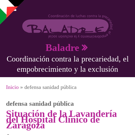
Pasar al contenido principal
Baladre
Coordinación contra la precariedad, el
empobrecimiento y la exclusión
Se encuentra usted aquí
Inicio
» defensa sanidad pública
defensa sanidad pública
Situación de la Lavandería
del Hospital Clínico de
Zaragoza