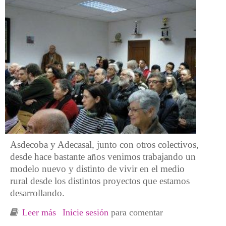
Asdecoba y Adecasal, junto con otros colectivos,
desde hace bastante años venimos trabajando un
modelo nuevo y distinto de vivir en el medio
rural desde los distintos proyectos que estamos
desarrollando.
Leer más
sobre Una nueva manera de hacer para un
Inicie sesión
para comentar
nuevo modelo de vivir en el medio rural