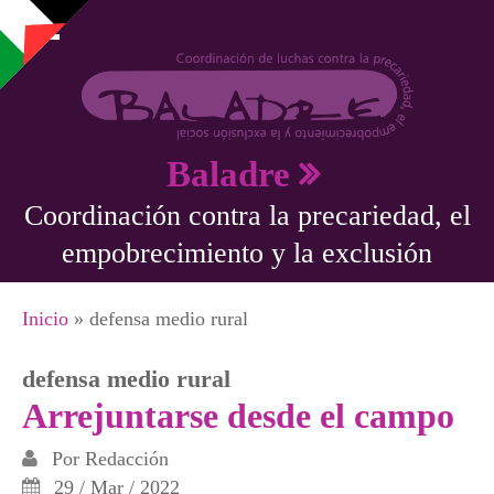
Pasar al contenido principal
Baladre
Coordinación contra la precariedad, el
empobrecimiento y la exclusión
Se encuentra usted aquí
Inicio
» defensa medio rural
defensa medio rural
Arrejuntarse desde el campo
Por
Redacción
29 / Mar / 2022