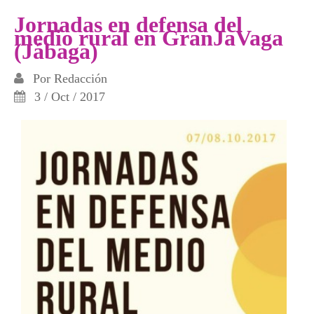
Jornadas en defensa del
medio rural en GranJaVaga
(Jábaga)
Por
Redacción
3 / Oct / 2017