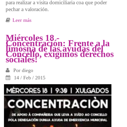
para realizar a visita domiciliaria coa que poder
pechar a valoración.
Leer más
sobre O concello de Vigo afonda na
privatización da teleasistencia municipal
Miércoles 18 -
Concentración: Frente a la
limosna de las ayudas del
Concello, exigimos derechos
sociales!
Por
diego
14 / Feb / 2015