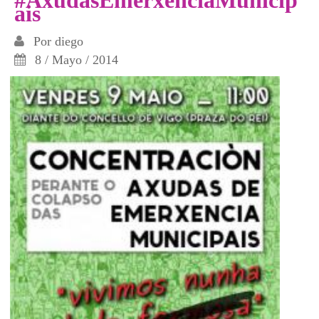
#AxudasEmerxenciaMunicip
ais
Por
diego
8 / Mayo / 2014