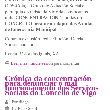
ODS-Coia, o Grupo de Axitación Social e
parroquia do Cristo da Victoria convocamos
unha
CONCENTRACIÓN
ás portas do
CONCELLO perante o colapso das Axudas
de Emerxencia Municipal
.
Contra a exclusión, redistribución! Dereitos
Sociais para todas!
Renda Básica das iguais, XA!
Leer más
sobre Viernes 9 - Concentración ante el
Inicie sesión
para comentar
colapso de las
#AxudasEmerxenciaMunicipais
Crónica da concentración
para denunciar o mal
funcionamento dos Servizos
Sociais do Concello de Vigo
Por
diego
8 / Feb / 2014