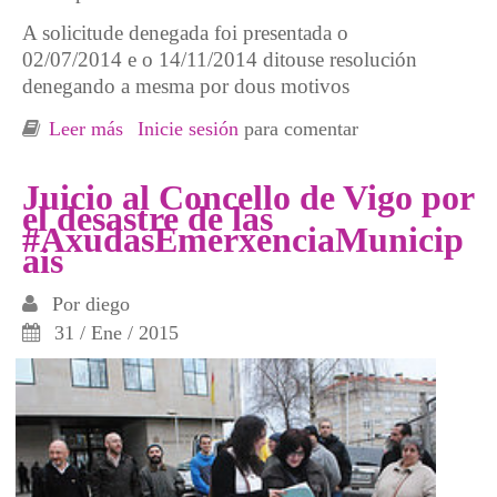
A solicitude denegada foi presentada o
02/07/2014 e o 14/11/2014 ditouse resolución
denegando a mesma por dous motivos
Leer más
sobre Miércoles 18 - Concentración: Frente a
Inicie sesión
para comentar
la limosna de las ayudas del Concello,
exigimos derechos sociales!
Juicio al Concello de Vigo por
el desastre de las
#AxudasEmerxenciaMunicip
ais
Por
diego
31 / Ene / 2015