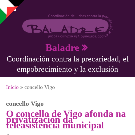
Pasar al contenido principal
Baladre
Coordinación contra la precariedad, el
empobrecimiento y la exclusión
Se encuentra usted aquí
Inicio
» concello Vigo
concello Vigo
O concello de Vigo afonda na
privatización da
teleasistencia municipal