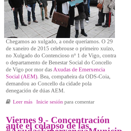
Chegamos ao xulgado, a onde queríamos. O 29
de xaneiro de 2015 celebrouse o primeiro xuízo,
no Xulgado do Contencioso nº 1 de Vigo, contra
o departamento de Benestar Social do Concello
de Vigo por mor das
Axudas de Emerxencia
Social (AEM)
. Bea, compañeira da ODS-Coia,
demandou ao Concello da cidade pola
denegación de dúas AEM.
Leer más
sobre Juicio al Concello de Vigo por el
Inicie sesión
para comentar
desastre de las
#AxudasEmerxenciaMunicipais
Viernes 9 - Concentración
ante el colapso de las