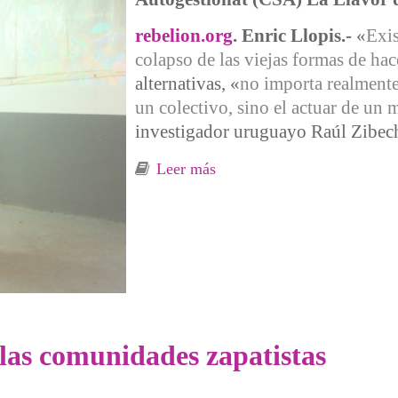
rebelion.org
. Enric Llopis.-
«
Exis
colapso de las viejas formas de hac
alternativas, «
no importa realment
un colectivo, sino el actuar de un 
investigador uruguayo Raúl Zibech
Leer más
sobre «La Comunidad y sus v
las comunidades zapatistas