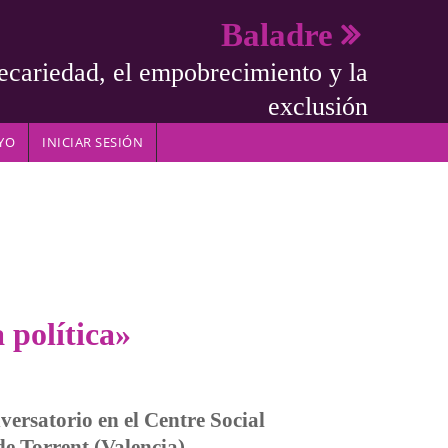
Baladre
ecariedad, el empobrecimiento y la
exclusión
YO
INICIAR SESIÓN
 política»
versatorio en el Centre Social
e Torrent (Valencia)