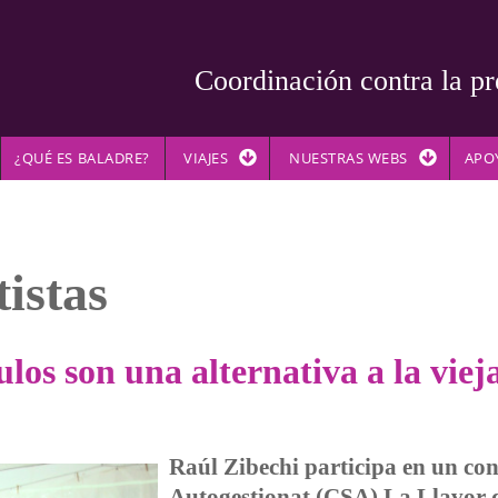
Coordinación contra la pr
¿QUÉ ES BALADRE?
VIAJES
NUESTRAS WEBS
APO
istas
os son una alternativa a la vieja
Raúl Zibechi participa en un con
Autogestionat (CSA) La Llavor d