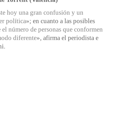
te hoy una gran confusión y un
er política
»; en cuanto a las posibles
e el número de personas que conformen
modo diferente
», afirma el periodista e
i.
ínculos son una alternativa a la vieja política»