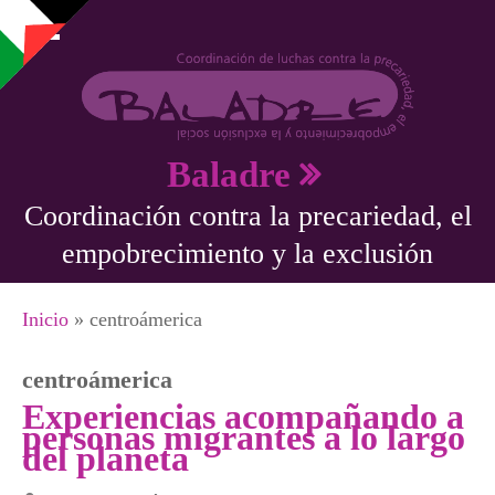
Pasar al contenido principal
Baladre
Coordinación contra la precariedad, el
empobrecimiento y la exclusión
Se encuentra usted aquí
Inicio
» centroámerica
centroámerica
Experiencias acompañando a
personas migrantes a lo largo
del planeta