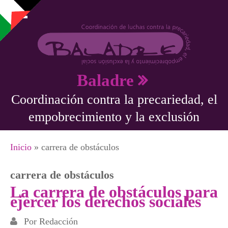
Pasar al contenido principal
Baladre
Coordinación contra la precariedad, el
empobrecimiento y la exclusión
Se encuentra usted aquí
Inicio
» carrera de obstáculos
carrera de obstáculos
La carrera de obstáculos para
ejercer los derechos sociales
Por
Redacción