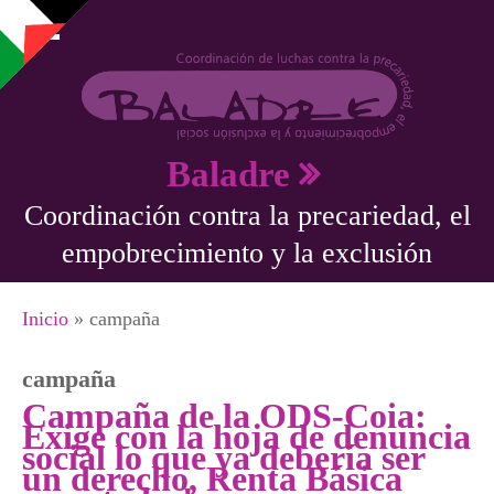
Pasar al contenido principal
Baladre
Coordinación contra la precariedad, el
empobrecimiento y la exclusión
Se encuentra usted aquí
Inicio
» campaña
campaña
Campaña de la ODS-Coia:
Exige con la hoja de denuncia
social lo que ya debería ser
un derecho, Renta Básica