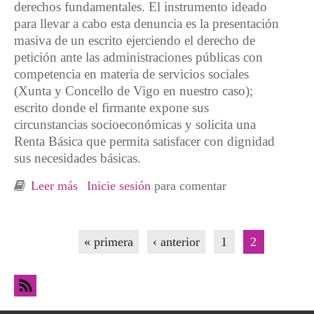
derechos fundamentales. El instrumento ideado
para llevar a cabo esta denuncia es la presentación
masiva de un escrito ejerciendo el derecho de
petición ante las administraciones públicas con
competencia en materia de servicios sociales
(Xunta y Concello de Vigo en nuestro caso);
escrito donde el firmante expone sus
circunstancias socioeconómicas y solicita una
Renta Básica que permita satisfacer con dignidad
sus necesidades básicas.
Leer más
sobre Campaña de la ODS-Coia: Exige con la
Inicie sesión
para comentar
hoja de denuncia social lo que ya debería ser
un derecho, Renta Básica para todas!
Páginas
« primera
‹ anterior
1
2