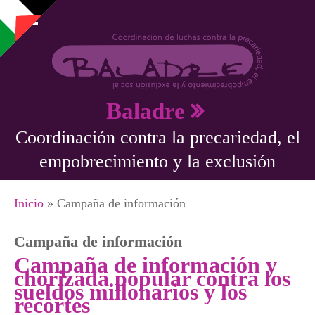
Pasar al contenido principal
Baladre
Coordinación contra la precariedad, el
empobrecimiento y la exclusión
Se encuentra usted aquí
Inicio
» Campaña de información
Campaña de información
Campaña de información y
chorizada popular contra los
sueldos millonarios y los
recortes