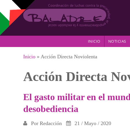
Pasar al contenido principal
INICIO
NOTICIAS
Se encuentra usted aquí
Inicio
» Acción Directa Noviolenta
Acción Directa No
El gasto militar en el mund
desobediencia
Por
Redacción
21 / Mayo / 2020