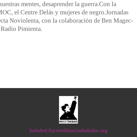
nuestras mentes, desaprender la guerra.Con la
a MOC, el Centre Delás y mujeres de negro.Jornadas
ecta Noviolenta, con la colaboración de Ben Magec-
 Radio Pimienta.
en el Estado Español, y la objeción fiscal como desobediencia
baladre(A)coordinacionbaladre.org