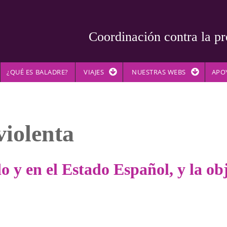
Coordinación contra la pr
¿QUÉ ES BALADRE?
VIAJES
NUESTRAS WEBS
APO
violenta
o y en el Estado Español, y la ob