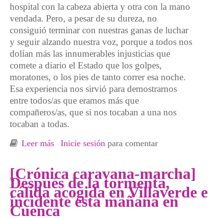
hospital con la cabeza abierta y otra con la mano
vendada. Pero, a pesar de su dureza, no
consiguió terminar con nuestras ganas de luchar
y seguir alzando nuestra voz, porque a todos nos
dolían más las innumerables injusticias que
comete a diario el Estado que los golpes,
moratones, o los pies de tanto correr esa noche.
Esa experiencia nos sirvió para demostrarnos
entre todos/as que eramos más que
compañeros/as, que si nos tocaban a una nos
tocaban a todas.
Leer más
sobre A modo de crónica de las marchas
Inicie sesión
para comentar
[Crónica caravana-marcha]
Después de la tormenta,
cálida acogida en Villaverde e
incidente esta mañana en
Cuenca