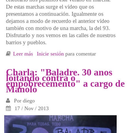
De estas marchas surge el vídeo que os
presentamos a continuación. Igualmente os
dejamos a modo de recuerdo el anterior vídeo
también con motivo de una marcha, la del 93.
Disfrutarlo y nos vemos en las calles de nuestros
barrios y pueblos.
Leer más
sobre Vídeo 30 años de Baladre
Inicie sesión
para comentar
Charla: "Baladre. 30 anos
loitando contra o
empobrecemento" a cargo de
Manolo
Por
diego
17 / Nov / 2013