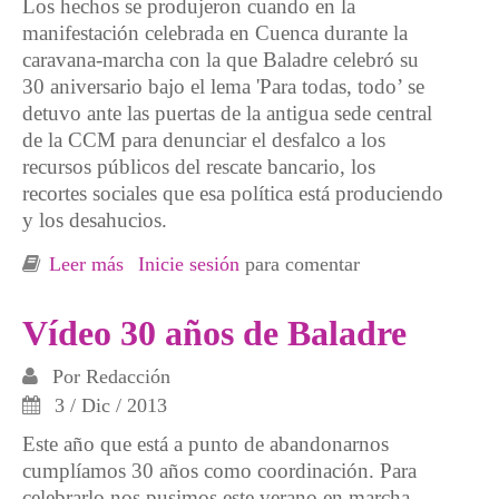
Los hechos se produjeron cuando en la
manifestación celebrada en Cuenca durante la
caravana-marcha con la que Baladre celebró su
30 aniversario bajo el lema 'Para todas, todo’ se
detuvo ante las puertas de la antigua sede central
de la CCM para denunciar el desfalco a los
recursos públicos del rescate bancario, los
recortes sociales que esa política está produciendo
y los desahucios.
Leer más
sobre Absuelto un miembro de Baladre
Inicie sesión
para comentar
denunciado por un guardia de seguridad
durante una movilización
Vídeo 30 años de Baladre
Por
Redacción
3 / Dic / 2013
Este año que está a punto de abandonarnos
cumplíamos 30 años como coordinación. Para
celebrarlo nos pusimos este verano en marcha.