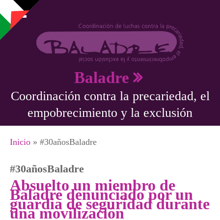
Pasar al contenido principal
Baladre
Coordinación contra la precariedad, el
empobrecimiento y la exclusión
Se encuentra usted aquí
Inicio
» #30añosBaladre
#30añosBaladre
Absuelto un miembro de
Baladre denunciado por un
guardia de seguridad durante
una movilización