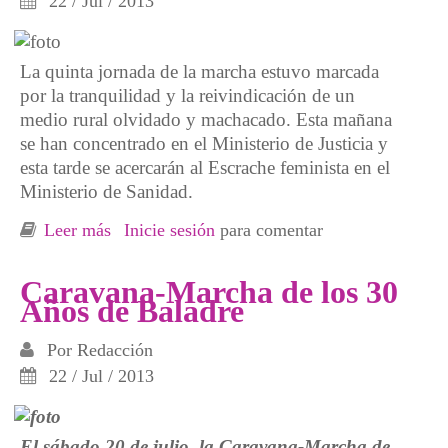
22 / Jul / 2013
La quinta jornada de la marcha estuvo marcada
por la tranquilidad y la reivindicación de un
medio rural olvidado y machacado. Esta mañana
se han concentrado en el Ministerio de Justicia y
esta tarde se acercarán al Escrache feminista en el
Ministerio de Sanidad.
Leer más
sobre [Crónica caravana-marcha] Una jornada
Inicie sesión
para comentar
en contra del desmantelamiento rural y para
reponer fuerzas
Caravana-Marcha de los 30
Años de Baladre
Por
Redacción
22 / Jul / 2013
El sábado 20 de julio, la Caravana-Marcha de