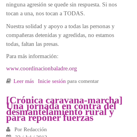
ninguna agresión se quede sin respuesta. Si nos
tocan a una, nos tocan a TODAS.
Nuestra solidad y apoyo a todas las personas y
compañeras detenidas y agredidas, no estamos
todas, faltan las presas.
Para más información:
www.coordinacionbaladre.org
Leer más
sobre DETENIDA HOY EN MADRID UNA
Inicie sesión
para comentar
COMPAÑERA Y OTRA HERIDA.
CRÓNICA DE LA SEXTA ETAPA DE LA
[Crónica caravana-marcha]
Una jornada en contra del
CARAVANA MARCHA 30 AÑOS DE
desmantelamiento rural y
BALADRE
para reponer fuerzas
Por
Redacción