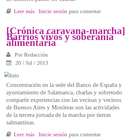
Leer más
sobre [Crónica caravana-marcha] Emotiva
Inicie sesión
para comentar
jornada en contra de la cárcel y los centros de
menores
[Crónica caravana-marcha]
Barrios vivos y soberanía
alimentaria
Por
Redacción
20 / Jul / 2013
Concentración en la sede del Banco de España y
ayuntamiento de Salamanca, charlas y sobretodo
compartir experiencias con las vecinas y vecinos
de Buenos Aires y Monleras son las actividades
de la tercera jornada de la marcha por tierras
salmantinas.
Leer más
sobre [Crónica caravana-marcha] Barrios
Inicie sesión
para comentar