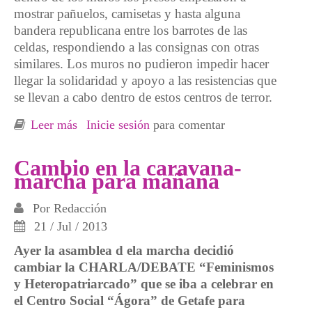
mostrar pañuelos, camisetas y hasta alguna
bandera republicana entre los barrotes de las
celdas, respondiendo a las consignas con otras
similares. Los muros no pudieron impedir hacer
llegar la solidaridad y apoyo a las resistencias que
se llevan a cabo dentro de estos centros de terror.
Leer más
sobre Caravana-Marcha de los 30 Años de
Inicie sesión
para comentar
Baladre
Cambio en la caravana-
marcha para mañana
Por
Redacción
21 / Jul / 2013
Ayer la asamblea d ela marcha decidió
cambiar la CHARLA/DEBATE “Feminismos
y Heteropatriarcado” que se iba a celebrar en
el Centro Social “Ágora” de Getafe para