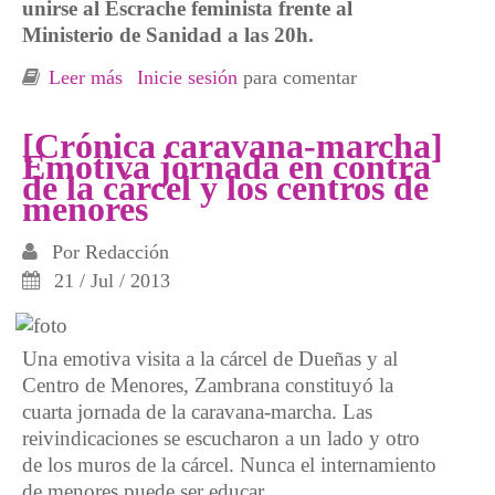
unirse al Escrache feminista frente al
Ministerio de Sanidad a las 20h.
Leer más
sobre Cambio en la caravana-marcha para
Inicie sesión
para comentar
mañana
[Crónica caravana-marcha]
Emotiva jornada en contra
de la cárcel y los centros de
menores
Por
Redacción
21 / Jul / 2013
Una emotiva visita a la cárcel de Dueñas y al
Centro de Menores, Zambrana constituyó la
cuarta jornada de la caravana-marcha. Las
reivindicaciones se escucharon a un lado y otro
de los muros de la cárcel. Nunca el internamiento
de menores puede ser educar.