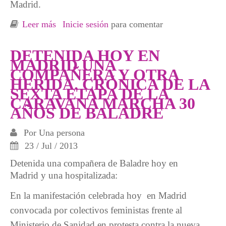
Madrid.
Leer más
sobre Puesto en libertad el compañero
Inicie sesión
para comentar
Cristian y dado de alta el compañero que
estaba hospitalizado
DETENIDA HOY EN
MADRID UNA
COMPAÑERA Y OTRA
HERIDA. CRÓNICA DE LA
SEXTA ETAPA DE LA
CARAVANA MARCHA 30
AÑOS DE BALADRE
Por
Una persona
23 / Jul / 2013
Detenida una compañera de Baladre hoy en
Madrid y una hospitalizada:
En la manifestación celebrada hoy en Madrid
convocada por colectivos feministas frente al
Ministerio de Sanidad en protesta contra la nueva