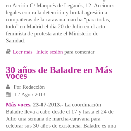
en Acción C/ Marqués de Leganés, 12. Acciones
legales contra la detención y brutal agresión a
compañeras de la caravana marcha “para todas,
todo” en Madrid el día 20 de Julio en el acto
feminista de protesta ante el Ministerio de
Sanidad.
Leer más
sobre Convocatoria Rueda de prensa, agresión
Inicie sesión
para comentar
y detención, gentes de Baladre
30 años de Baladre en Más
voces
Por
Redacción
1 / Ago / 2013
Más voces
, 23-07-2013.-
La coordinación
Baladre lleva a cabo desde el 17 y hasta el 24 de
Julio una semana de marcha-caravana para
celebrar sus 30 años de existencia. Baladre es una