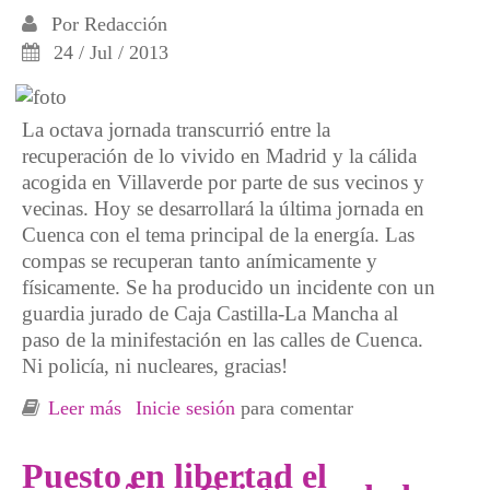
Por
Redacción
24 / Jul / 2013
La octava jornada transcurrió entre la
recuperación de lo vivido en Madrid y la cálida
acogida en Villaverde por parte de sus vecinos y
vecinas. Hoy se desarrollará la última jornada en
Cuenca con el tema principal de la energía. Las
compas se recuperan tanto anímicamente y
físicamente. Se ha producido un incidente con un
guardia jurado de Caja Castilla-La Mancha al
paso de la minifestación en las calles de Cuenca.
Ni policía, ni nucleares, gracias!
Leer más
sobre [Crónica caravana-marcha] Después de
Inicie sesión
para comentar
la tormenta, cálida acogida en Villaverde e
incidente esta mañana en Cuenca
Puesto en libertad el