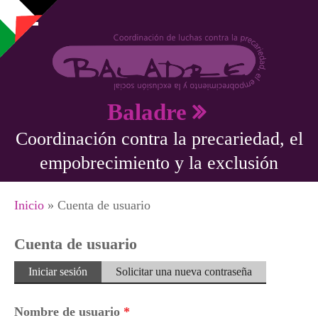
Pasar al contenido principal
Baladre
Coordinación contra la precariedad, el
empobrecimiento y la exclusión
Se encuentra usted aquí
Inicio
» Cuenta de usuario
Cuenta de usuario
Solapas principales
Iniciar sesión
(solapa
Solicitar una nueva contraseña
activa)
Nombre de usuario
*