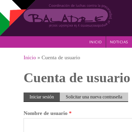
Pasar al contenido principal
INICIO
NOTICIAS
Se encuentra usted aquí
Inicio
» Cuenta de usuario
Cuenta de usuario
Solapas principales
Iniciar sesión
(solapa
Solicitar una nueva contraseña
activa)
Nombre de usuario
*