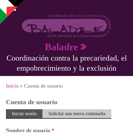
Pasar al contenido principal
Baladre
Coordinación contra la precariedad, el
empobrecimiento y la exclusión
Se encuentra usted aquí
Inicio
» Cuenta de usuario
Cuenta de usuario
Solapas principales
Iniciar sesión
(solapa
Solicitar una nueva contraseña
activa)
Nombre de usuario
*