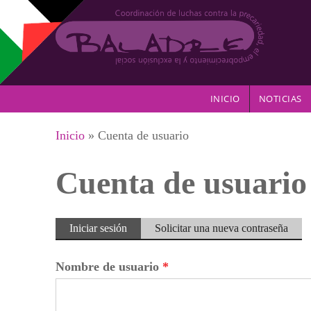
Pasar al contenido principal
INICIO
NOTICIAS
Se encuentra usted aquí
Inicio
» Cuenta de usuario
Cuenta de usuario
Solapas principales
Iniciar sesión
(solapa
Solicitar una nueva contraseña
activa)
Nombre de usuario
*