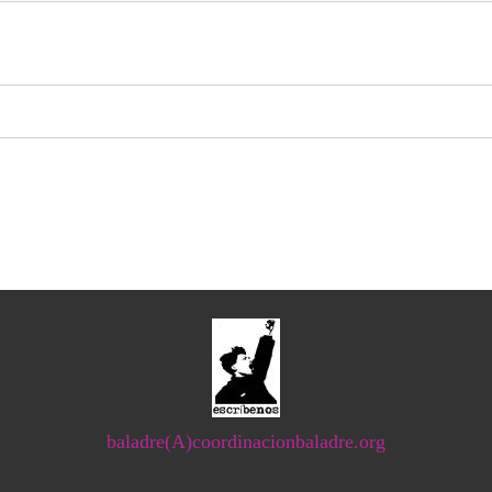
baladre(A)coordinacionbaladre.org