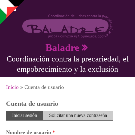
Pasar al contenido principal
Baladre
Coordinación contra la precariedad, el
empobrecimiento y la exclusión
Se encuentra usted aquí
Inicio
» Cuenta de usuario
Cuenta de usuario
Solapas principales
Iniciar sesión
(solapa
Solicitar una nueva contraseña
activa)
Nombre de usuario
*