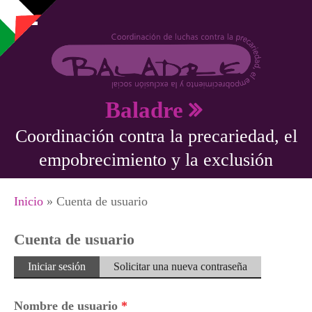
Pasar al contenido principal
Baladre
Coordinación contra la precariedad, el
empobrecimiento y la exclusión
Se encuentra usted aquí
Inicio
» Cuenta de usuario
Cuenta de usuario
Solapas principales
Iniciar sesión
(solapa
Solicitar una nueva contraseña
activa)
Nombre de usuario
*