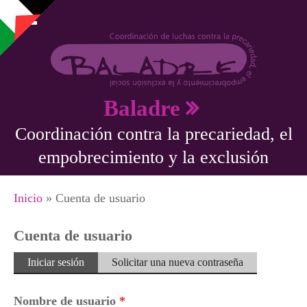
Pasar al contenido principal
Baladre
Coordinación contra la precariedad, el
empobrecimiento y la exclusión
Se encuentra usted aquí
Inicio
» Cuenta de usuario
Cuenta de usuario
Solapas principales
Iniciar sesión
(solapa
Solicitar una nueva contraseña
activa)
Nombre de usuario
*