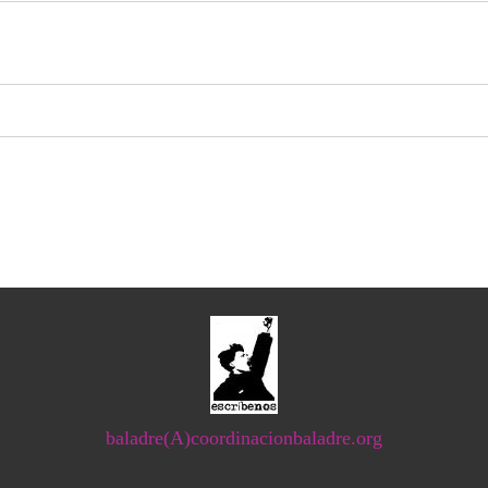
baladre(A)coordinacionbaladre.org