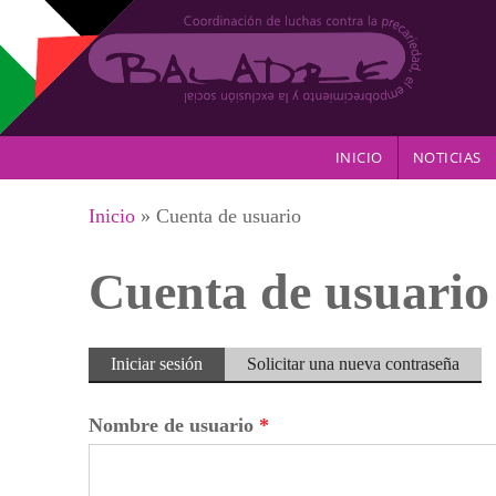
Pasar al contenido principal
INICIO
NOTICIAS
Se encuentra usted aquí
Inicio
» Cuenta de usuario
Cuenta de usuario
Solapas principales
Iniciar sesión
(solapa
Solicitar una nueva contraseña
activa)
Nombre de usuario
*