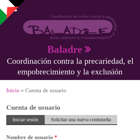
Pasar al contenido principal
Baladre
Coordinación contra la precariedad, el
empobrecimiento y la exclusión
Se encuentra usted aquí
Inicio
» Cuenta de usuario
Cuenta de usuario
Solapas principales
Iniciar sesión
(solapa
Solicitar una nueva contraseña
activa)
Nombre de usuario
*